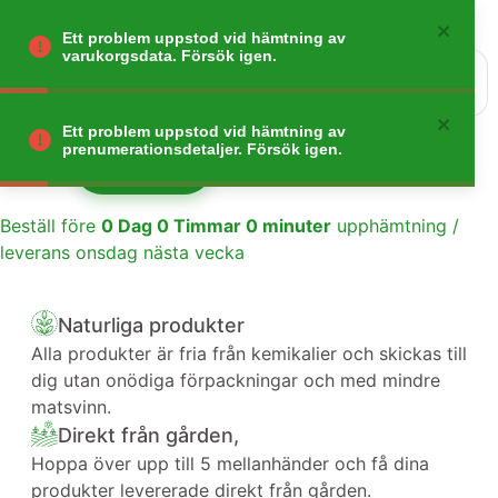
Ett problem uppstod vid hämtning av
varukorgsdata. Försök igen.
0
Gå tillbaka
Ett problem uppstod vid hämtning av
prenumerationsdetaljer. Försök igen.
Lägg till
1
Beställ före
0
Dag
0
Timmar
0
minuter
upphämtning /
leverans onsdag nästa vecka
Naturliga produkter
Alla produkter är fria från kemikalier och skickas till
dig utan onödiga förpackningar och med mindre
matsvinn.
Direkt från gården,
Hoppa över upp till 5 mellanhänder och få dina
produkter levererade direkt från gården.