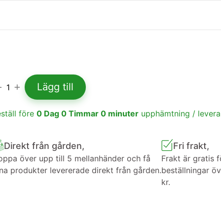
Lägg till
1
ställ före
0
Dag
0
Timmar
0
minuter
upphämtning / lever
Direkt från gården,
Fri frakt,
ppa över upp till 5 mellanhänder och få
Frakt är gratis f
na produkter levererade direkt från gården.
beställningar ö
kr.