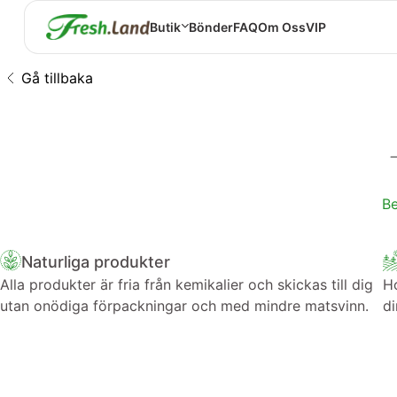
Butik
Bönder
FAQ
Om Oss
VIP
Gå tillbaka
Be
Naturliga produkter
Alla produkter är fria från kemikalier och skickas till dig
Ho
utan onödiga förpackningar och med mindre matsvinn.
di