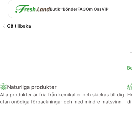
Butik
Bönder
FAQ
Om Oss
VIP
Gå tillbaka
Be
Naturliga produkter
Alla produkter är fria från kemikalier och skickas till dig
Ho
utan onödiga förpackningar och med mindre matsvinn.
di