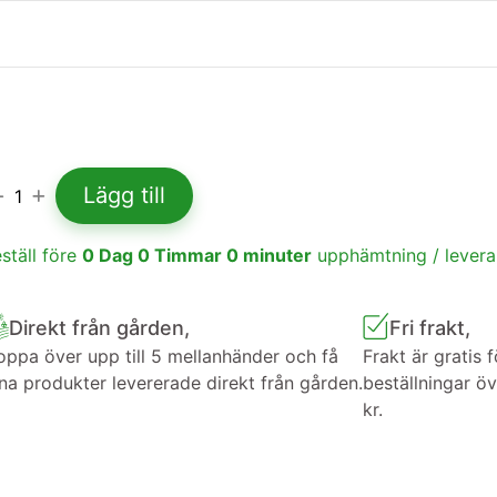
Lägg till
1
ställ före
0
Dag
0
Timmar
0
minuter
upphämtning / lever
Direkt från gården,
Fri frakt,
ppa över upp till 5 mellanhänder och få
Frakt är gratis f
na produkter levererade direkt från gården.
beställningar ö
kr.