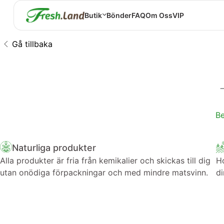
Butik
Bönder
FAQ
Om Oss
VIP
Gå tillbaka
Be
Naturliga produkter
Alla produkter är fria från kemikalier och skickas till dig
Ho
utan onödiga förpackningar och med mindre matsvinn.
di