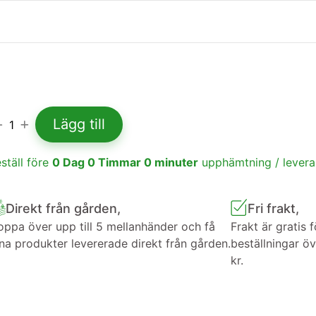
Lägg till
1
ställ före
0
Dag
0
Timmar
0
minuter
upphämtning / lever
Direkt från gården,
Fri frakt,
ppa över upp till 5 mellanhänder och få
Frakt är gratis f
na produkter levererade direkt från gården.
beställningar ö
kr.