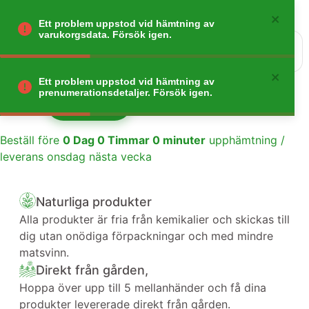
Ett problem uppstod vid hämtning av
varukorgsdata. Försök igen.
0
Gå tillbaka
Ett problem uppstod vid hämtning av
prenumerationsdetaljer. Försök igen.
Lägg till
1
Beställ före
0
Dag
0
Timmar
0
minuter
upphämtning /
leverans onsdag nästa vecka
Naturliga produkter
Alla produkter är fria från kemikalier och skickas till
dig utan onödiga förpackningar och med mindre
matsvinn.
Direkt från gården,
Hoppa över upp till 5 mellanhänder och få dina
produkter levererade direkt från gården.