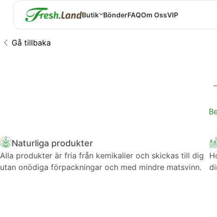
Butik
Bönder
FAQ
Om Oss
VIP
Gå tillbaka
Be
Naturliga produkter
Alla produkter är fria från kemikalier och skickas till dig
Ho
utan onödiga förpackningar och med mindre matsvinn.
di