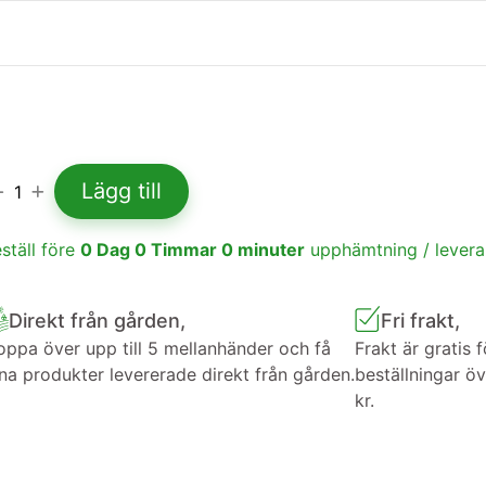
Lägg till
1
ställ före
0
Dag
0
Timmar
0
minuter
upphämtning / lever
Direkt från gården,
Fri frakt,
ppa över upp till 5 mellanhänder och få
Frakt är gratis f
na produkter levererade direkt från gården.
beställningar ö
kr.