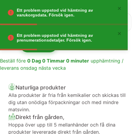
Ett problem uppstod vid hämtning av
varukorgsdata. Försök igen.
0
Gå tillbaka
Ett problem uppstod vid hämtning av
prenumerationsdetaljer. Försök igen.
Lägg till
1
Beställ före
0
Dag
0
Timmar
0
minuter
upphämtning /
leverans onsdag nästa vecka
Naturliga produkter
Alla produkter är fria från kemikalier och skickas till
dig utan onödiga förpackningar och med mindre
matsvinn.
Direkt från gården,
Hoppa över upp till 5 mellanhänder och få dina
produkter levererade direkt från gården.