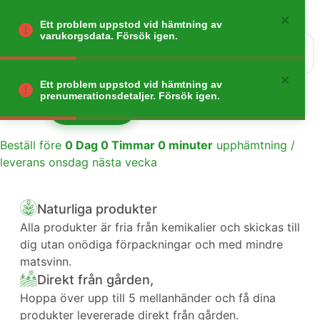
Ett problem uppstod vid hämtning av
varukorgsdata. Försök igen.
0
Gå tillbaka
Ett problem uppstod vid hämtning av
prenumerationsdetaljer. Försök igen.
Lägg till
1
Beställ före
0
Dag
0
Timmar
0
minuter
upphämtning /
leverans onsdag nästa vecka
Naturliga produkter
Alla produkter är fria från kemikalier och skickas till
dig utan onödiga förpackningar och med mindre
matsvinn.
Direkt från gården,
Hoppa över upp till 5 mellanhänder och få dina
produkter levererade direkt från gården.