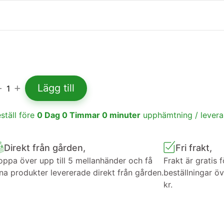
Lägg till
1
ställ före
0
Dag
0
Timmar
0
minuter
upphämtning / lever
Direkt från gården,
Fri frakt,
ppa över upp till 5 mellanhänder och få
Frakt är gratis f
na produkter levererade direkt från gården.
beställningar ö
kr.