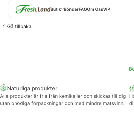
Butik
Bönder
FAQ
Om Oss
VIP
Gå tillbaka
Be
Naturliga produkter
Alla produkter är fria från kemikalier och skickas till dig
Ho
utan onödiga förpackningar och med mindre matsvinn.
di