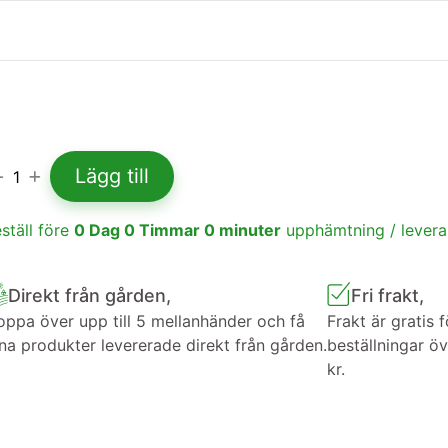
Lägg till
1
ställ före
0
Dag
0
Timmar
0
minuter
upphämtning / lever
Direkt från gården,
Fri frakt,
ppa över upp till 5 mellanhänder och få
Frakt är gratis f
na produkter levererade direkt från gården.
beställningar ö
kr.