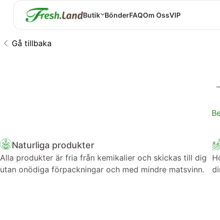
Butik
Bönder
FAQ
Om Oss
VIP
Gå tillbaka
Be
Naturliga produkter
Alla produkter är fria från kemikalier och skickas till dig
Ho
utan onödiga förpackningar och med mindre matsvinn.
di