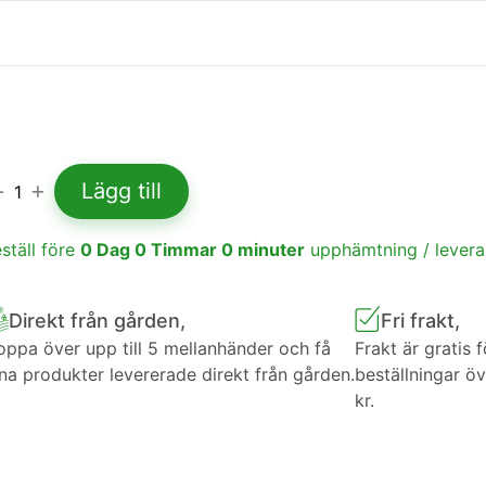
Lägg till
1
ställ före
0
Dag
0
Timmar
0
minuter
upphämtning / lever
Direkt från gården,
Fri frakt,
ppa över upp till 5 mellanhänder och få
Frakt är gratis f
na produkter levererade direkt från gården.
beställningar ö
kr.