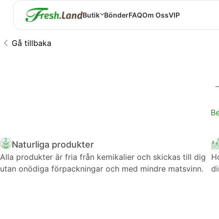
Butik
Bönder
FAQ
Om Oss
VIP
Gå tillbaka
Be
Naturliga produkter
Alla produkter är fria från kemikalier och skickas till dig
Ho
utan onödiga förpackningar och med mindre matsvinn.
di