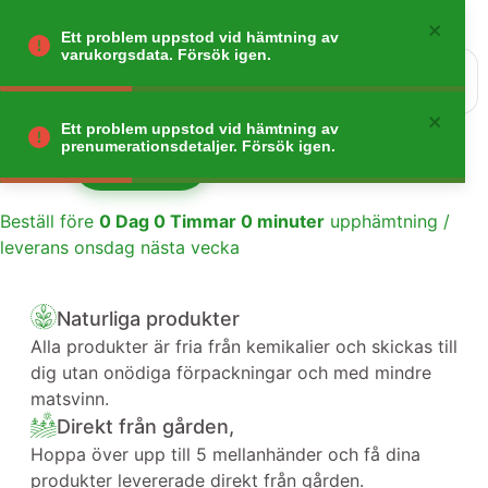
Ett problem uppstod vid hämtning av
varukorgsdata. Försök igen.
0
Gå tillbaka
Ett problem uppstod vid hämtning av
prenumerationsdetaljer. Försök igen.
Lägg till
1
Beställ före
0
Dag
0
Timmar
0
minuter
upphämtning /
leverans onsdag nästa vecka
Naturliga produkter
Alla produkter är fria från kemikalier och skickas till
dig utan onödiga förpackningar och med mindre
matsvinn.
Direkt från gården,
Hoppa över upp till 5 mellanhänder och få dina
produkter levererade direkt från gården.