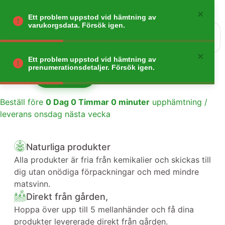
Ett problem uppstod vid hämtning av
varukorgsdata. Försök igen.
0
Gå tillbaka
Ett problem uppstod vid hämtning av
prenumerationsdetaljer. Försök igen.
Lägg till
1
Beställ före
0
Dag
0
Timmar
0
minuter
upphämtning /
leverans onsdag nästa vecka
Naturliga produkter
Alla produkter är fria från kemikalier och skickas till
dig utan onödiga förpackningar och med mindre
matsvinn.
Direkt från gården,
Hoppa över upp till 5 mellanhänder och få dina
produkter levererade direkt från gården.