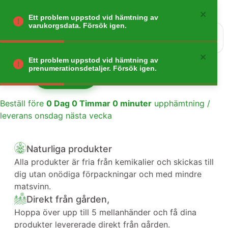
Ett problem uppstod vid hämtning av
varukorgsdata. Försök igen.
0
Gå tillbaka
Ett problem uppstod vid hämtning av
prenumerationsdetaljer. Försök igen.
Lägg till
1
Beställ före
0
Dag
0
Timmar
0
minuter
upphämtning /
leverans onsdag nästa vecka
Naturliga produkter
Alla produkter är fria från kemikalier och skickas till
dig utan onödiga förpackningar och med mindre
matsvinn.
Direkt från gården,
Hoppa över upp till 5 mellanhänder och få dina
produkter levererade direkt från gården.