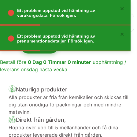
Ett problem uppstod vid hämtning av
varukorgsdata. Försök igen.
0
Gå tillbaka
Ett problem uppstod vid hämtning av
prenumerationsdetaljer. Försök igen.
Lägg till
1
Beställ före
0
Dag
0
Timmar
0
minuter
upphämtning /
leverans onsdag nästa vecka
Naturliga produkter
Alla produkter är fria från kemikalier och skickas till
dig utan onödiga förpackningar och med mindre
matsvinn.
Direkt från gården,
Hoppa över upp till 5 mellanhänder och få dina
produkter levererade direkt från gården.