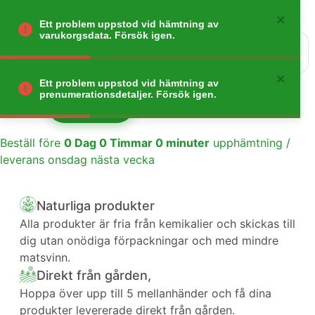
Ett problem uppstod vid hämtning av
varukorgsdata. Försök igen.
0
Gå tillbaka
Ett problem uppstod vid hämtning av
prenumerationsdetaljer. Försök igen.
Lägg till
1
Beställ före
0
Dag
0
Timmar
0
minuter
upphämtning /
leverans onsdag nästa vecka
Naturliga produkter
Alla produkter är fria från kemikalier och skickas till
dig utan onödiga förpackningar och med mindre
matsvinn.
Direkt från gården,
Hoppa över upp till 5 mellanhänder och få dina
produkter levererade direkt från gården.