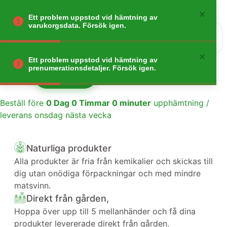
Ett problem uppstod vid hämtning av
varukorgsdata. Försök igen.
0
Gå tillbaka
Ett problem uppstod vid hämtning av
prenumerationsdetaljer. Försök igen.
Lägg till
1
Beställ före
0
Dag
0
Timmar
0
minuter
upphämtning /
leverans onsdag nästa vecka
Naturliga produkter
Alla produkter är fria från kemikalier och skickas till
dig utan onödiga förpackningar och med mindre
matsvinn.
Direkt från gården,
Hoppa över upp till 5 mellanhänder och få dina
produkter levererade direkt från gården.