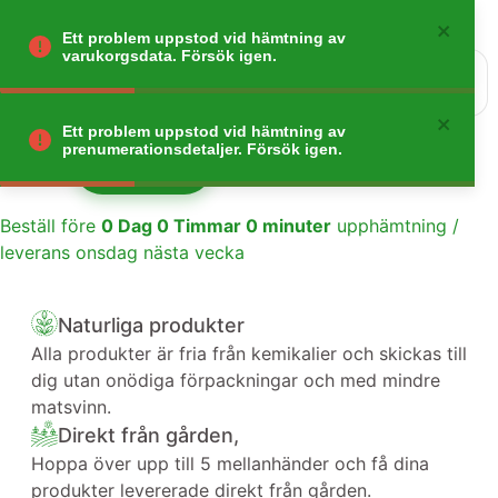
Ett problem uppstod vid hämtning av
varukorgsdata. Försök igen.
0
Gå tillbaka
Ett problem uppstod vid hämtning av
prenumerationsdetaljer. Försök igen.
Lägg till
1
Beställ före
0
Dag
0
Timmar
0
minuter
upphämtning /
leverans onsdag nästa vecka
Naturliga produkter
Alla produkter är fria från kemikalier och skickas till
dig utan onödiga förpackningar och med mindre
matsvinn.
Direkt från gården,
Hoppa över upp till 5 mellanhänder och få dina
produkter levererade direkt från gården.