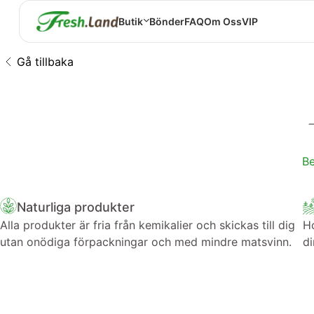
Butik
Bönder
FAQ
Om Oss
VIP
Gå tillbaka
Be
Naturliga produkter
Alla produkter är fria från kemikalier och skickas till dig
Ho
utan onödiga förpackningar och med mindre matsvinn.
di