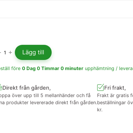
Lägg till
1
ställ före
0
Dag
0
Timmar
0
minuter
upphämtning / lever
Direkt från gården,
Fri frakt,
ppa över upp till 5 mellanhänder och få
Frakt är gratis f
na produkter levererade direkt från gården.
beställningar ö
kr.