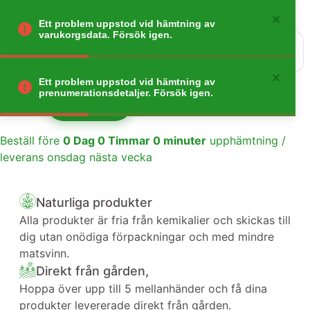
Ett problem uppstod vid hämtning av
varukorgsdata. Försök igen.
0
Gå tillbaka
Ett problem uppstod vid hämtning av
prenumerationsdetaljer. Försök igen.
Lägg till
1
Beställ före
0
Dag
0
Timmar
0
minuter
upphämtning /
leverans onsdag nästa vecka
Naturliga produkter
Alla produkter är fria från kemikalier och skickas till
dig utan onödiga förpackningar och med mindre
matsvinn.
Direkt från gården,
Hoppa över upp till 5 mellanhänder och få dina
produkter levererade direkt från gården.