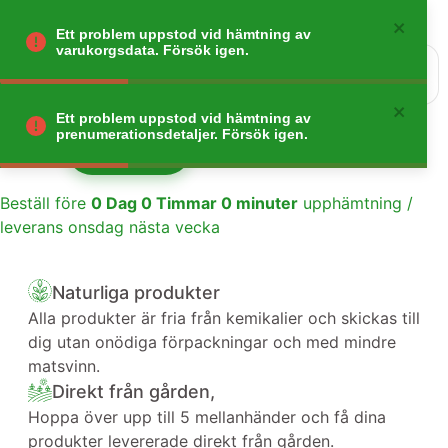
Ett problem uppstod vid hämtning av
varukorgsdata. Försök igen.
0
Gå tillbaka
Ett problem uppstod vid hämtning av
prenumerationsdetaljer. Försök igen.
Lägg till
1
Beställ före
0
Dag
0
Timmar
0
minuter
upphämtning /
leverans onsdag nästa vecka
Naturliga produkter
Alla produkter är fria från kemikalier och skickas till
dig utan onödiga förpackningar och med mindre
matsvinn.
Direkt från gården,
Hoppa över upp till 5 mellanhänder och få dina
produkter levererade direkt från gården.