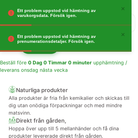
Ett problem uppstod vid hämtning av
varukorgsdata. Försök igen.
0
Gå tillbaka
Ett problem uppstod vid hämtning av
prenumerationsdetaljer. Försök igen.
Lägg till
1
Beställ före
0
Dag
0
Timmar
0
minuter
upphämtning /
leverans onsdag nästa vecka
Naturliga produkter
Alla produkter är fria från kemikalier och skickas till
dig utan onödiga förpackningar och med mindre
matsvinn.
Direkt från gården,
Hoppa över upp till 5 mellanhänder och få dina
produkter levererade direkt från gården.