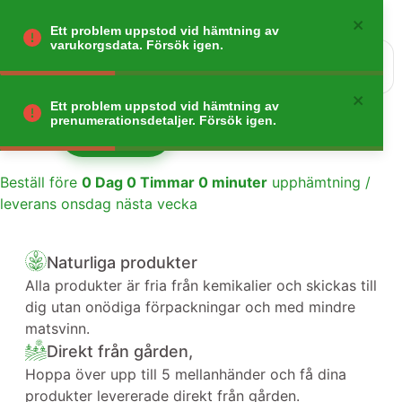
Ett problem uppstod vid hämtning av
varukorgsdata. Försök igen.
0
Gå tillbaka
Ett problem uppstod vid hämtning av
prenumerationsdetaljer. Försök igen.
Lägg till
1
Beställ före
0
Dag
0
Timmar
0
minuter
upphämtning /
leverans onsdag nästa vecka
Naturliga produkter
Alla produkter är fria från kemikalier och skickas till
dig utan onödiga förpackningar och med mindre
matsvinn.
Direkt från gården,
Hoppa över upp till 5 mellanhänder och få dina
produkter levererade direkt från gården.