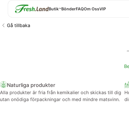
Butik
Bönder
FAQ
Om Oss
VIP
Gå tillbaka
Be
Naturliga produkter
Alla produkter är fria från kemikalier och skickas till dig
Ho
utan onödiga förpackningar och med mindre matsvinn.
di