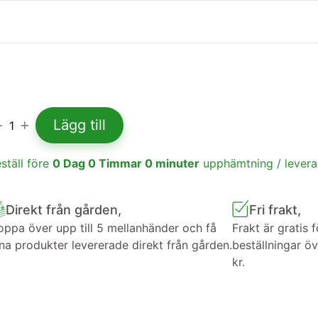
Lägg till
1
ställ före
0
Dag
0
Timmar
0
minuter
upphämtning / lever
Direkt från gården,
Fri frakt,
ppa över upp till 5 mellanhänder och få
Frakt är gratis f
na produkter levererade direkt från gården.
beställningar ö
kr.