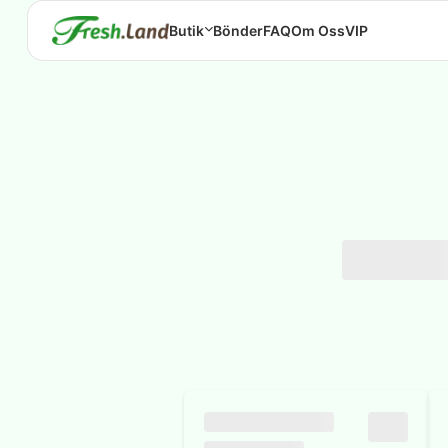
Butik
Bönder
FAQ
Om Oss
VIP